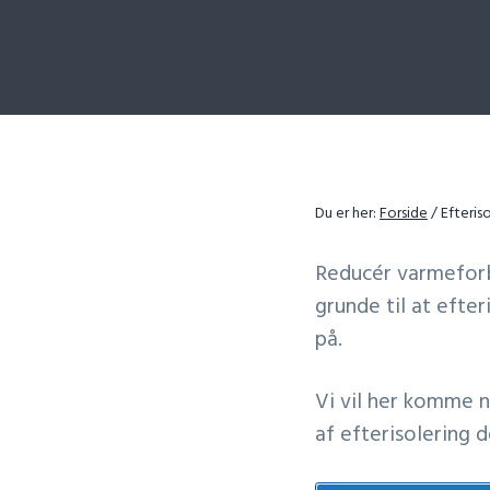
m
t
æ
e
r
r
n
a
v
i
Du er her:
Forside
/
Efteriso
g
Reducér varmeforb
a
grunde til at efte
t
på.
i
o
Vi vil her komme n
n
af efterisolering d