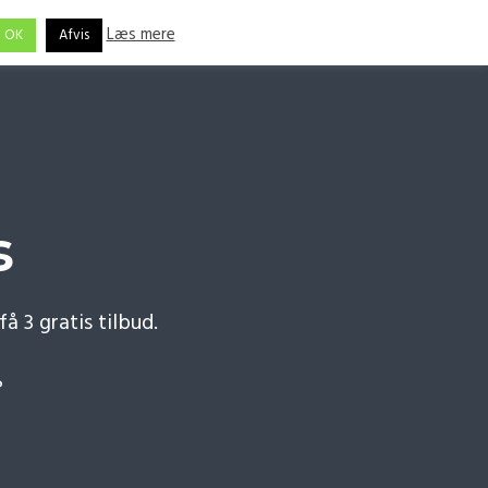
Læs mere
OK
Afvis
Brancher
Opgaver
Om
Få 3 gratis tilbud
s
å 3 gratis tilbud.
?