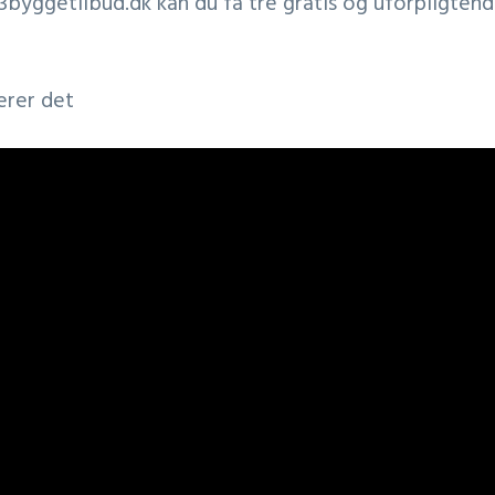
byggetilbud.dk kan du få tre gratis og uforpligtend
erer det