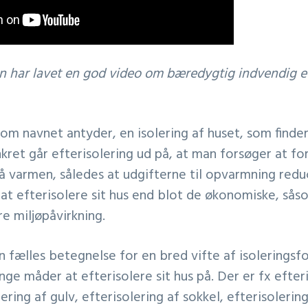
 har lavet en god video om bæredygtig indvendig ef
 som navnet antyder, en isolering af huset, som finde
nkret går efterisolering ud på, at man forsøger at f
på varmen, således at udgifterne til opvarmning redu
at efterisolere sit hus end blot de økonomiske, så
e miljøpåvirkning.
en fælles betegnelse for en bred vifte af isoleringsf
e måder at efterisolere sit hus på. Der er fx efteri
ring af gulv, efterisolering af sokkel, efterisolering