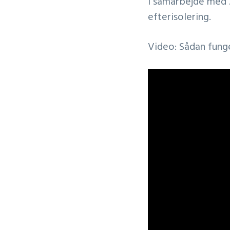
I samarbejde med 3
efterisolering.
Video: Sådan fung