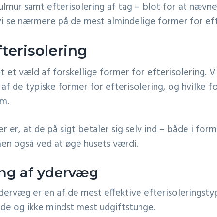
hulmur samt efterisolering af tag – blot for at nævn
 vi se nærmere på de mest almindelige former for eft
fterisolering
 et væld af forskellige former for efterisolering. Vi
f de typiske former for efterisolering, og hvilke fo
m.
er er, at de på sigt betaler sig selv ind – både i form
en også ved at øge husets værdi.
ing af ydervæg
ydervæg er en af de mest effektive efterisoleringst
de og ikke mindst mest udgiftstunge.