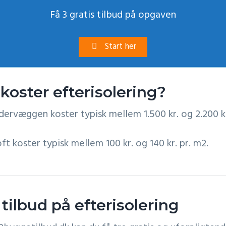
Få 3 gratis tilbud på opgaven
Start her
 koster efterisolering?
ydervæggen koster typisk mellem 1.500 kr. og 2.200 kr
oft koster typisk mellem 100 kr. og 140 kr. pr. m2.
 tilbud på efterisolering