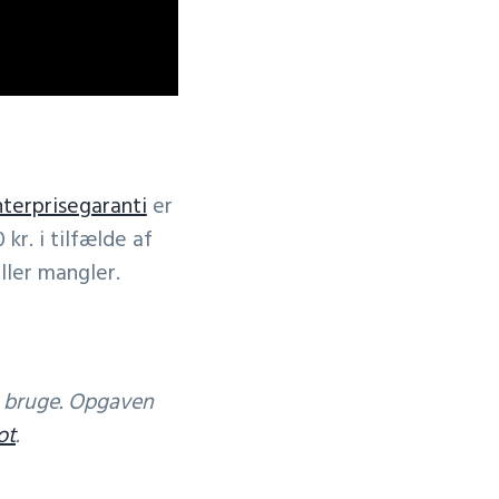
terprisegaranti
er
 kr. i tilfælde af
ller mangler.
e bruge. Opgaven
ot
.