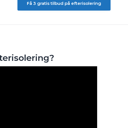
Få 3 gratis tilbud på efterisolering
terisolering?