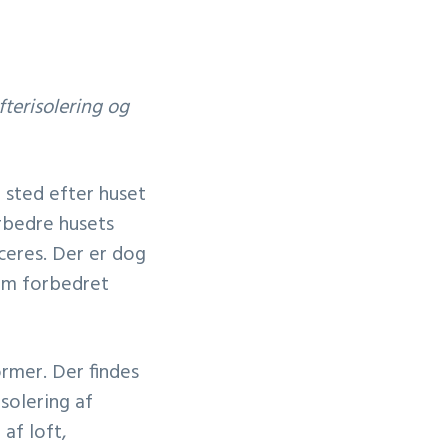
terisolering og
r sted efter huset
orbedre husets
ceres. Der er dog
som forbedret
ormer. Der findes
solering af
 af loft,