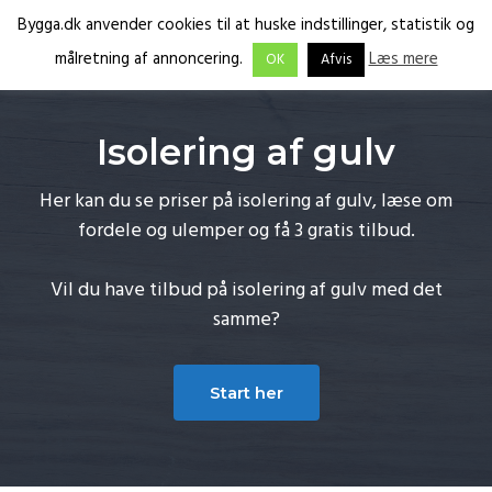
G
S
G
Bygga.dk anvender cookies til at huske indstillinger, statistik og
Menu
å
k
å
målretning af annoncering.
Læs mere
OK
Afvis
d
i
d
Få
Bygga.dk
tilbud
fra
i
p
i
de
rette
r
t
r
fagfolk
Isolering af gulv
e
i
e
k
l
k
Her kan du se priser på isolering af gulv, læse om
t
i
t
fordele og ulemper og få 3 gratis tilbud.
e
n
e
t
d
t
Vil du have tilbud på isolering af gulv med det
i
h
i
samme?
l
o
l
p
l
f
Start her
r
d
o
i
o
m
t
æ
e