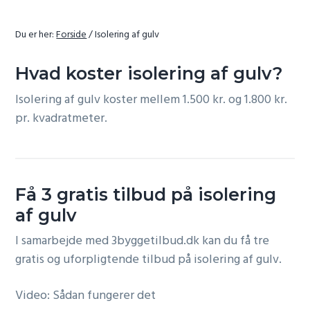
r
r
n
Du er her:
Forside
/
Isolering af gulv
a
v
Hvad koster isolering af gulv?
i
Isolering af gulv koster mellem 1.500 kr. og 1.800 kr.
g
pr. kvadratmeter.
a
t
i
o
Få 3 gratis tilbud på isolering
n
af gulv
I samarbejde med 3byggetilbud.dk kan du få tre
gratis og uforpligtende tilbud på isolering af gulv.
Video: Sådan fungerer det