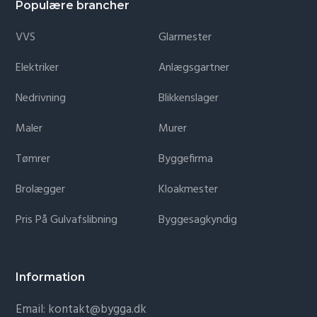
Populære brancher
VVS
Glarmester
Elektriker
Anlægsgartner
Nedrivning
Blikkenslager
Maler
Murer
Tømrer
Byggefirma
Brolægger
Kloakmester
Pris På Gulvafslibning
Byggesagkyndig
Information
Email: kontakt@bygga.dk