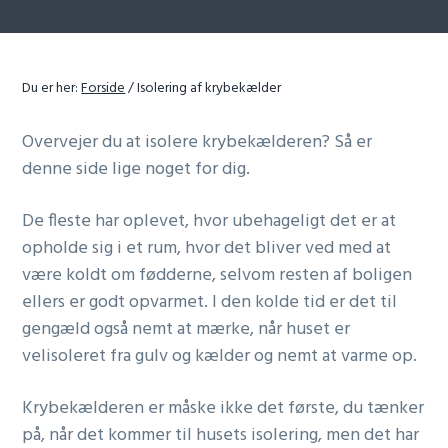
r
r
n
a
Du er her:
Forside
/
Isolering af krybekælder
v
i
Overvejer du at isolere krybekælderen? Så er
g
denne side lige noget for dig.
a
t
De fleste har oplevet, hvor ubehageligt det er at
i
opholde sig i et rum, hvor det bliver ved med at
o
være koldt om fødderne, selvom resten af boligen
n
ellers er godt opvarmet. I den kolde tid er det til
gengæld også nemt at mærke, når huset er
velisoleret fra gulv og kælder og nemt at varme op.
Krybekælderen er måske ikke det første, du tænker
på, når det kommer til husets isolering, men det har