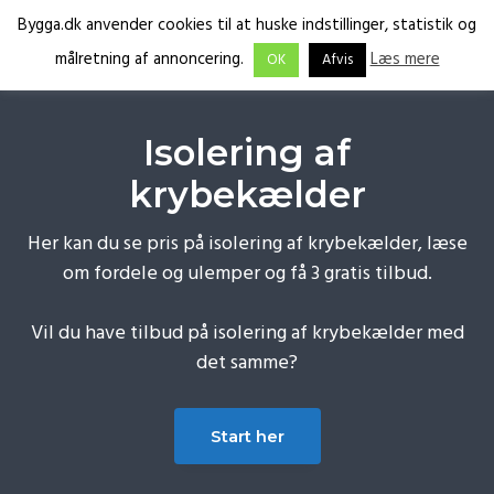
G
S
G
Bygga.dk anvender cookies til at huske indstillinger, statistik og
å
k
å
Få
Bygga.dk
målretning af annoncering.
Læs mere
OK
Afvis
tilbud
d
i
d
fra
de
i
p
i
rette
fagfolk
r
t
r
Isolering af
e
i
e
krybekælder
k
l
k
t
i
t
Her kan du se pris på isolering af krybekælder, læse
e
n
e
om fordele og ulemper og få 3 gratis tilbud.
t
d
t
i
h
i
Vil du have tilbud på isolering af krybekælder med
l
o
l
det samme?
p
l
f
r
d
o
i
o
Start her
m
t
æ
e