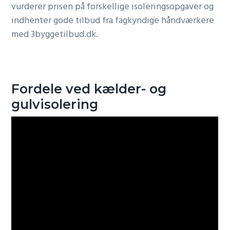
vurderer prisen på forskellige isoleringsopgaver og
indhenter gode tilbud fra fagkyndige håndværkere
med 3byggetilbud.dk.
Fordele ved kælder- og
gulvisolering