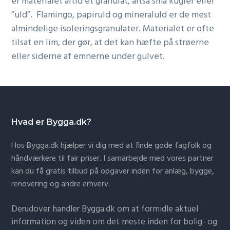
er materialet altid et granulat, altså små kugler eller
”uld”. Flamingo, papiruld og mineraluld er de mest
almindelige isoleringsgranulater. Materialet er ofte
tilsat en lim, der gør, at det kan hæfte på strøerne
eller siderne af emnerne under gulvet.
Hvad er Bygga.dk?
Hos Bygga.dk hjælper vi dig med at finde gode fagfolk og
håndværkere til fair priser. I samarbejde med vores partner
kan du få gratis tilbud på opgaver inden for anlæg, bygge,
renovering og andre erhverv.
Derudover handler Bygga.dk om at formidle aktuel
information og viden om det meste inden for bolig- og