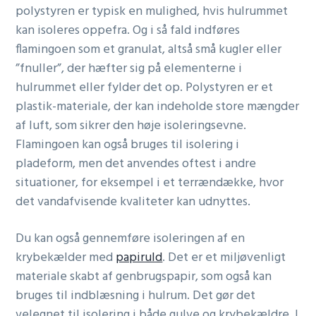
polystyren er typisk en mulighed, hvis hulrummet
kan isoleres oppefra. Og i så fald indføres
flamingoen som et granulat, altså små kugler eller
”fnuller”, der hæfter sig på elementerne i
hulrummet eller fylder det op. Polystyren er et
plastik-materiale, der kan indeholde store mængder
af luft, som sikrer den høje isoleringsevne.
Flamingoen kan også bruges til isolering i
pladeform, men det anvendes oftest i andre
situationer, for eksempel i et terrændække, hvor
det vandafvisende kvaliteter kan udnyttes.
Du kan også gennemføre isoleringen af en
krybekælder med
papiruld
. Det er et miljøvenligt
materiale skabt af genbrugspapir, som også kan
bruges til indblæsning i hulrum. Det gør det
velegnet til isolering i både gulve og krybekældre. I