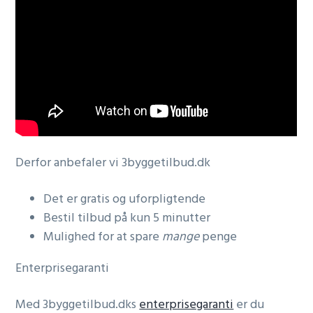
Derfor anbefaler vi 3byggetilbud.dk
Det er gratis og uforpligtende
Bestil tilbud på kun 5 minutter
Mulighed for at spare
mange
penge
Enterprisegaranti
Med 3byggetilbud.dks
enterprisegaranti
er du