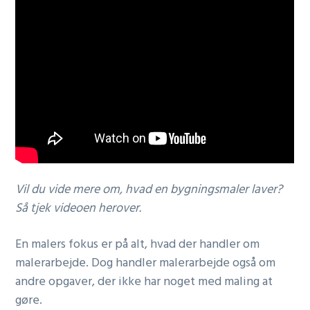
Vil du vide mere om, hvad en bygningsmaler laver?
Så tjek videoen herover.
En malers fokus er på alt, hvad der handler om
malerarbejde. Dog handler malerarbejde også om
andre opgaver, der ikke har noget med maling at
gøre.