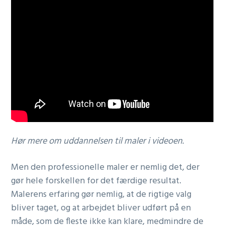
Hør mere om uddannelsen til maler i videoen.
Men den professionelle maler er nemlig det, der
gør hele forskellen for det færdige resultat.
Malerens erfaring gør nemlig, at de rigtige valg
bliver taget, og at arbejdet bliver udført på en
måde, som de fleste ikke kan klare, medmindre de