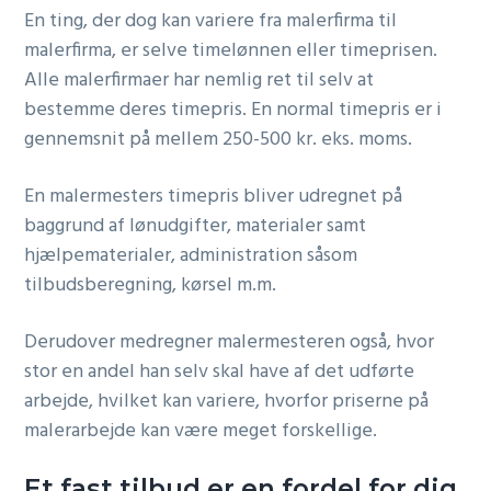
En ting, der dog kan variere fra malerfirma til
malerfirma, er selve timelønnen eller timeprisen.
Alle malerfirmaer har nemlig ret til selv at
bestemme deres timepris. En normal timepris er i
gennemsnit på mellem 250-500 kr. eks. moms.
En malermesters timepris bliver udregnet på
baggrund af lønudgifter, materialer samt
hjælpematerialer, administration såsom
tilbudsberegning, kørsel m.m.
Derudover medregner malermesteren også, hvor
stor en andel han selv skal have af det udførte
arbejde, hvilket kan variere, hvorfor priserne på
malerarbejde kan være meget forskellige.
Et fast tilbud er en fordel for dig