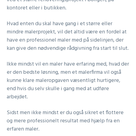
r
r
kontoret eller i butikken.
n
a
Hvad enten du skal have gang i et større eller
v
mindre malerprojekt, vil det altid være en fordel at
i
have en professionel maler med på sidelinjen, der
g
kan give den nødvendige rådgivning fra start til slut.
a
Ikke mindst vil en maler have erfaring med, hvad der
t
er den bedste løsning, men et malerfirma vil også
i
kunne klare maleropgaven væsentligt hurtigere,
o
end hvis du selv skulle i gang med at udføre
n
arbejdet.
Sidst men ikke mindst er du også sikret et flottere
og mere professionelt resultat med hjælp fra en
erfaren maler.