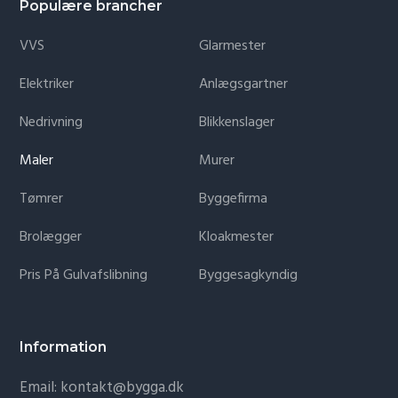
Populære brancher
VVS
Glarmester
Elektriker
Anlægsgartner
Nedrivning
Blikkenslager
Maler
Murer
Tømrer
Byggefirma
Brolægger
Kloakmester
Pris På Gulvafslibning
Byggesagkyndig
Information
Email: kontakt@bygga.dk