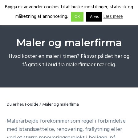
G
S
G
Bygga.dk anvender cookies til at huske indstillinger, statistik og
Menu
å
k
å
Få
Bygga.dk
målretning af annoncering.
Læs mere
OK
Afvis
tilbud
d
i
d
fra
de
i
p
i
rette
fagfolk
r
t
r
Maler og malerfirma
e
i
e
k
l
k
Hvad koster en maler i timen? Få svar på det her og
t
i
t
få gratis tilbud fra malerfirmaer nær dig.
e
n
e
t
d
t
i
h
i
l
o
l
p
l
f
Du er her:
Forside
/
Maler og malerfirma
r
d
o
i
o
Malerarbejde forekommer som regel i forbindelse
m
t
med istandsættelse, renovering, fraflytning eller
æ
e
ved et større renoveringsprojekt i boligen, på