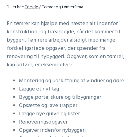
r
r
Du er her:
Forside
/
Tømrer og tømrerfirma
n
En tømrer kan hjælpe med næsten alt indenfor
a
konstruktion- og træarbejde, når det kommer til
v
byggeri. Tømrere arbejder alsidigt med mange
i
forskelligartede opgaver, der spænder fra
g
renovering til nybyggeri. Opgaver, som en tømrer,
a
kan udføre, er eksempelvis:
t
i
Montering og udskiftning af vinduer og døre
o
Lægge et nyt tag
n
Bygge porte, skure og tilbygninger
Opsætte og lave trapper
Lægge nye gulve og lister
Renoveringsopgaver
Opgaver indenfor nybyggeri