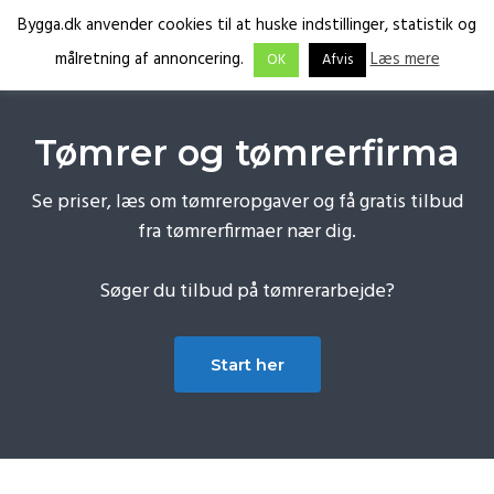
G
S
G
Bygga.dk anvender cookies til at huske indstillinger, statistik og
Menu
å
k
å
Få
Bygga.dk
målretning af annoncering.
Læs mere
OK
Afvis
tilbud
d
i
d
fra
de
i
p
i
rette
fagfolk
r
t
r
Tømrer og tømrerfirma
e
i
e
k
l
k
Se priser, læs om tømreropgaver og få gratis tilbud
t
i
t
fra tømrerfirmaer nær dig.
e
n
e
t
d
t
Søger du tilbud på tømrerarbejde?
i
h
i
l
o
l
Start her
p
l
f
r
d
o
i
o
m
t
æ
e