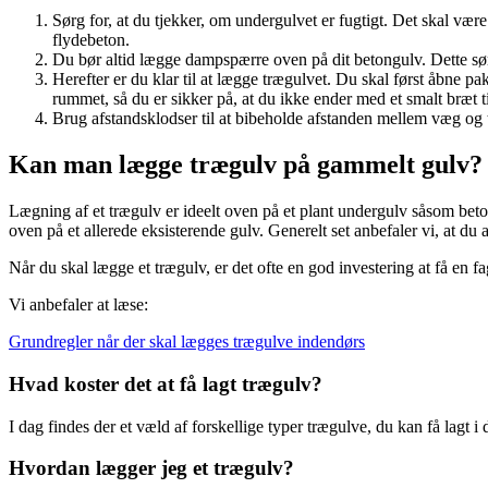
Sørg for, at du tjekker, om undergulvet er fugtigt. Det skal være
flydebeton.
Du bør altid lægge dampspærre oven på dit betongulv. Dette sør
Herefter er du klar til at lægge trægulvet. Du skal først åbne 
rummet, så du er sikker på, at du ikke ender med et smalt bræt til
Brug afstandsklodser til at bibeholde afstanden mellem væg og
Kan man lægge trægulv på gammelt gulv?
Lægning af et trægulv er ideelt oven på et plant undergulv såsom beton.
oven på et allerede eksisterende gulv. Generelt set anbefaler vi, at du alt
Når du skal lægge et trægulv, er det ofte en god investering at få en fa
Vi anbefaler at læse:
Grundregler når der skal lægges trægulve indendørs
Hvad koster det at få lagt trægulv?
I dag findes der et væld af forskellige typer trægulve, du kan få lagt i
Hvordan lægger jeg et trægulv?