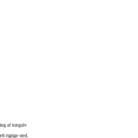
ng af trægulv
lt rigtige sted.