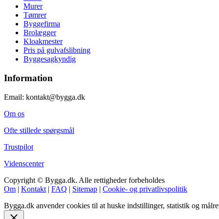
Murer
Tømrer
Byggefirma
Brolægger
Kloakmester
Pris på gulvafslibning
Byggesagkyndig
Information
Email: kontakt@bygga.dk
Om os
Ofte stillede spørgsmål
Trustpilot
Videnscenter
Copyright © Bygga.dk. Alle rettigheder forbeholdes
Om
|
Kontakt
|
FAQ
|
Sitemap
|
Cookie- og privatlivspolitik
Bygga.dk anvender cookies til at huske indstillinger, statistik og mål