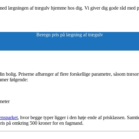
med lægningen af trægulv hjemme hos dig. Vi giver dig gode råd med på 
Beregn pris på lægning af trægulv
 din bolig. Priserne afhænger af flere forskellige parametre, såsom træsor
mmer følgende:
meter
ensparket
, hvor begge typer ligger i den høje ende af prisklassen. Samti
epris på omkring 500 kroner for en fagmand.