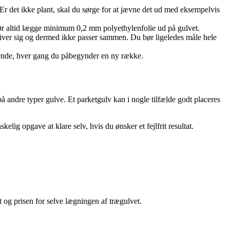
t. Er det ikke plant, skal du sørge for at jævne det ud med eksempelvis
bør altid lægge minimum 0,2 mm polyethylenfolie ud på gulvet.
r giver sig og dermed ikke passer sammen. Du bør ligeledes måle hele
øbende, hver gang du påbegynder en ny række.
 på andre typer gulve. Et parketgulv kan i nogle tilfælde godt placeres
lig opgave at klare selv, hvis du ønsker et fejlfrit resultat.
rt og prisen for selve lægningen af trægulvet.