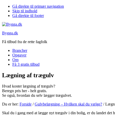
Gå direkte til primær navigation
Skip til indhold
Gå direkte til footer
Bygga.dk
Få tilbud fra de rette fagfolk
Brancher
Opgaver
Om
Få 3 gratis tilbud
Lægning af trægulv
Hvad koster lægning af trægulv?
Beregn pris her - helt gratis.
Se også, hvordan du selv lægger trægulvet.
Du er her:
Forside
/
Gulvbelægning – Hvilken skal du vælge?
/
Lægni
Skal du i gang med at lægge nyt trægulv i din bolig, er du landet det he