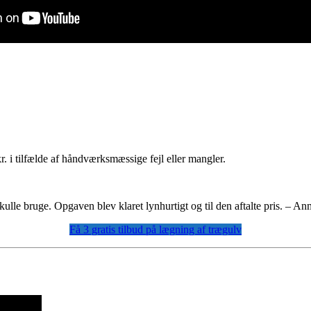
kr. i tilfælde af håndværksmæssige fejl eller mangler.
lle bruge. Opgaven blev klaret lynhurtigt og til den aftalte pris. – An
Få 3 gratis tilbud på lægning af trægulv