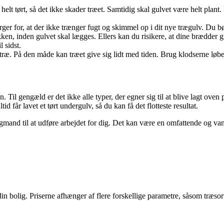
 helt tørt, så det ikke skader træet. Samtidig skal gulvet være helt plan
ger for, at der ikke trænger fugt og skimmel op i dit nye trægulv. Du 
pakken, inden gulvet skal lægges. Ellers kan du risikere, at dine brædde
 sidst.
 træ. På den måde kan træet give sig lidt med tiden. Brug klodserne l
 Til gengæld er det ikke alle typer, der egner sig til at blive lagt oven
id får lavet et tørt undergulv, så du kan få det flotteste resultat.
gmand til at udføre arbejdet for dig. Det kan være en omfattende og vanske
 din bolig. Priserne afhænger af flere forskellige parametre, såsom træso