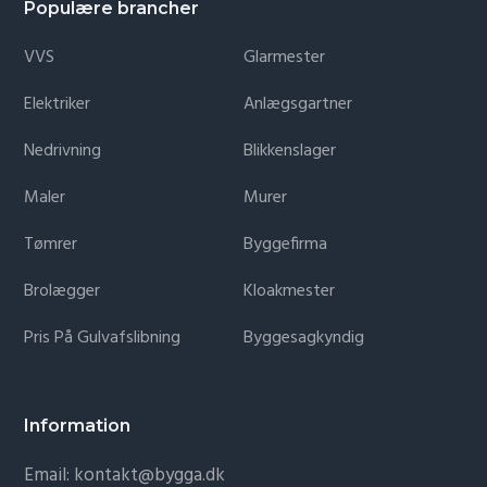
Populære brancher
VVS
Glarmester
Elektriker
Anlægsgartner
Nedrivning
Blikkenslager
Maler
Murer
Tømrer
Byggefirma
Brolægger
Kloakmester
Pris På Gulvafslibning
Byggesagkyndig
Information
Email: kontakt@bygga.dk