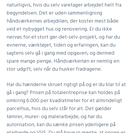
naturligvis, hvis du selv varetager arbejdet helt fra
begyndelsen. Det er uden sammenligning
håndværkernes arbejdsløn, der koster mest både
ved et nybygget hus og renovering. Er du ikke
nervøs for et stort gør-det-selv-projekt, og har du
evnerne, værktøjet, tiden og erfaringen, kan du
sagtens selv gå i gang med opgaven, og dermed
spare mange penge. Håndværkerløn er nemlig en
stor udgift, selv når du husker fradragene.
Har du hænderne skruet rigtigt på og er du klar til at
gå i gang? Prisen på totalentreprise kan holdes på
omkring 6.000 per kvadratmeter for et almindeligt
parcelhus, hvis du selv står for alt. Det gælder
tømrer, murer- og malerarbejde, og har du
autorisation, kan du sænke prisen yderligere på
elarbejde og VVS. Du må have in mente, at prisen er