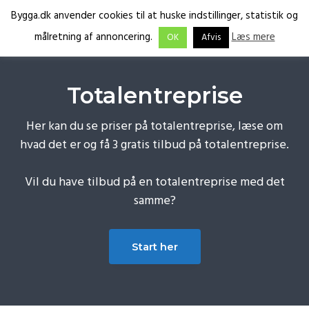
G
S
G
Bygga.dk anvender cookies til at huske indstillinger, statistik og
å
k
å
Få
Bygga.dk
målretning af annoncering.
Læs mere
OK
Afvis
tilbud
d
i
d
fra
de
i
p
i
rette
fagfolk
r
t
r
Totalentreprise
e
i
e
k
l
k
Her kan du se priser på totalentreprise, læse om
t
i
t
hvad det er og få 3 gratis tilbud på totalentreprise.
e
n
e
t
d
t
Vil du have tilbud på en totalentreprise med det
i
h
i
samme?
l
o
l
p
l
f
Start her
r
d
o
i
o
m
t
æ
e