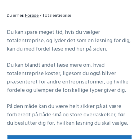
r
r
n
Du er her:
Forside
/
Totalentreprise
a
Du kan spare meget tid, hvis du vælger
v
totalentreprise, og lyder det som en løsning for dig,
i
kan du med fordel læse med her på siden.
g
a
Du kan blandt andet læse mere om, hvad
t
totalentreprise koster, ligesom du også bliver
i
præsenteret for andre entrepriseformer, og hvilke
o
fordele og ulemper de forskellige typer giver dig.
n
På den måde kan du være helt sikker på at være
forberedt på både små og store overraskelser, før
du beslutter dig for, hvilken løsning du skal vælge.