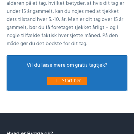
alderen på et tag, hvilket betyder, at hvis dit tag er
under 15 år gammelt, kan du nøjes med at tjekket
dets tilstand hver 5.-10. år. Men er dit tag over 15 år
gammelt, bør du få foretaget tjekket årligt – og i
nogle tilfælde faktisk hver sjette måned. På den
måde gør du det bedste for dit tag.
Vil du læse mere om gratis tagtjek?
Start her
Hvad er Bygga.dk?