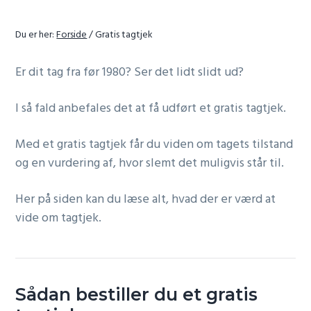
r
r
n
Du er her:
Forside
/
Gratis tagtjek
a
Er dit tag fra før 1980? Ser det lidt slidt ud?
v
i
I så fald anbefales det at få udført et gratis tagtjek.
g
a
Med et gratis tagtjek får du viden om tagets tilstand
t
og en vurdering af, hvor slemt det muligvis står til.
i
o
Her på siden kan du læse alt, hvad der er værd at
n
vide om tagtjek.
Sådan bestiller du et gratis