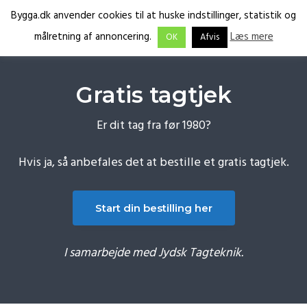
G
S
G
Bygga.dk anvender cookies til at huske indstillinger, statistik og
Menu
å
k
å
Få
Bygga.dk
målretning af annoncering.
Læs mere
OK
Afvis
tilbud
d
i
d
fra
de
i
p
i
rette
fagfolk
r
t
r
Gratis tagtjek
e
i
e
k
l
k
Er dit tag fra før 1980?
t
i
t
e
n
e
Hvis ja, så anbefales det at bestille et gratis tagtjek.
t
d
t
i
h
i
Start din bestilling her
l
o
l
p
l
f
r
d
o
I samarbejde med Jydsk Tagteknik.
i
o
m
t
æ
e