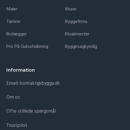
Maler
Murer
Tømrer
Byggefirma
Brolægger
Kloakmester
Pris På Gulvafslibning
Byggesagkyndig
Information
Email: kontakt@bygga.dk
Om os
Ofte stillede spørgsmål
Trustpilot