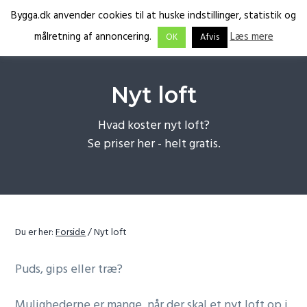
G
S
G
Bygga.dk anvender cookies til at huske indstillinger, statistik og
Menu
å
k
å
Få
Bygga.dk
målretning af annoncering.
Læs mere
OK
Afvis
tilbud
d
i
d
fra
de
i
p
i
rette
fagfolk
r
t
r
Nyt loft
e
i
e
k
l
k
Hvad koster nyt loft?
t
i
t
Se priser her - helt gratis.
e
n
e
t
d
t
i
h
i
l
o
l
p
l
f
Du er her:
Forside
/
Nyt loft
r
d
o
i
o
Puds, gips eller træ?
m
t
æ
e
Mulighederne er mange, når der skal et nyt loft op i