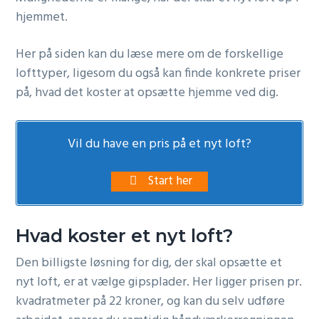
r
r
hjemmet.
n
Her på siden kan du læse mere om de forskellige
a
lofttyper, ligesom du også kan finde konkrete priser
v
på, hvad det koster at opsætte hjemme ved dig.
i
g
a
Vil du have en pris på et nyt loft?
t
i
Start her
o
n
Hvad koster et nyt loft?
Den billigste løsning for dig, der skal opsætte et
nyt loft, er at vælge gipsplader. Her ligger prisen pr.
kvadratmeter på 22 kroner, og kan du selv udføre